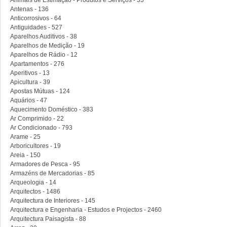
Animais de Estimação - Produtos e Serviços - 35
Antenas - 136
Anticorrosivos - 64
Antiguidades - 527
Aparelhos Auditivos - 38
Aparelhos de Medição - 19
Aparelhos de Rádio - 12
Apartamentos - 276
Aperitivos - 13
Apicultura - 39
Apostas Mútuas - 124
Aquários - 47
Aquecimento Doméstico - 383
Ar Comprimido - 22
Ar Condicionado - 793
Arame - 25
Arboricultores - 19
Areia - 150
Armadores de Pesca - 95
Armazéns de Mercadorias - 85
Arqueologia - 14
Arquitectos - 1486
Arquitectura de Interiores - 145
Arquitectura e Engenharia - Estudos e Projectos - 2460
Arquitectura Paisagista - 88