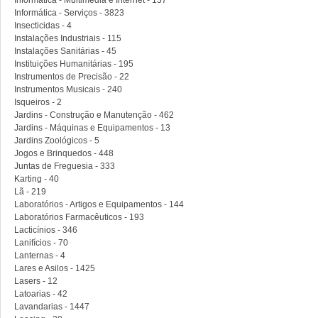
Informática - Multimédia e Internet - 137
Informática - Serviços - 3823
Insecticidas - 4
Instalações Industriais - 115
Instalações Sanitárias - 45
Instituições Humanitárias - 195
Instrumentos de Precisão - 22
Instrumentos Musicais - 240
Isqueiros - 2
Jardins - Construção e Manutenção - 462
Jardins - Máquinas e Equipamentos - 13
Jardins Zoológicos - 5
Jogos e Brinquedos - 448
Juntas de Freguesia - 333
Karting - 40
Lã - 219
Laboratórios - Artigos e Equipamentos - 144
Laboratórios Farmacêuticos - 193
Lacticínios - 346
Lanifícios - 70
Lanternas - 4
Lares e Asilos - 1425
Lasers - 12
Latoarias - 42
Lavandarias - 1447