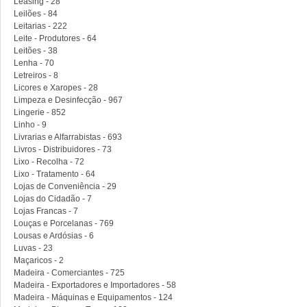
Leasing - 28
Leilões - 84
Leitarias - 222
Leite - Produtores - 64
Leitões - 38
Lenha - 70
Letreiros - 8
Licores e Xaropes - 28
Limpeza e Desinfecção - 967
Lingerie - 852
Linho - 9
Livrarias e Alfarrabistas - 693
Livros - Distribuidores - 73
Lixo - Recolha - 72
Lixo - Tratamento - 64
Lojas de Conveniência - 29
Lojas do Cidadão - 7
Lojas Francas - 7
Louças e Porcelanas - 769
Lousas e Ardósias - 6
Luvas - 23
Maçaricos - 2
Madeira - Comerciantes - 725
Madeira - Exportadores e Importadores - 58
Madeira - Máquinas e Equipamentos - 124