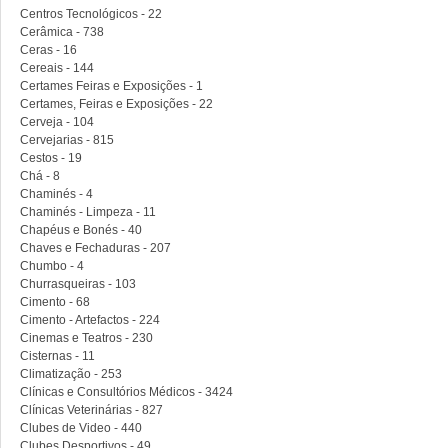
Centros Tecnológicos - 22
Cerâmica - 738
Ceras - 16
Cereais - 144
Certames Feiras e Exposições - 1
Certames, Feiras e Exposições - 22
Cerveja - 104
Cervejarias - 815
Cestos - 19
Chá - 8
Chaminés - 4
Chaminés - Limpeza - 11
Chapéus e Bonés - 40
Chaves e Fechaduras - 207
Chumbo - 4
Churrasqueiras - 103
Cimento - 68
Cimento - Artefactos - 224
Cinemas e Teatros - 230
Cisternas - 11
Climatização - 253
Clínicas e Consultórios Médicos - 3424
Clínicas Veterinárias - 827
Clubes de Video - 440
Clubes Desportivos - 49